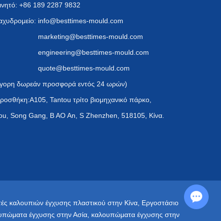
ινητό: +86 189 2287 9832
αχυδρομείο:
info@besttimes-mould.com
marketing@besttimes-mould.com
engineering@besttimes-mould.com
quote@besttimes-mould.com
γορη δωρεάν προσφορά εντός 24 ωρών)
ροσθήκη:A105, Tantou τρίτο βιομηχανικό πάρκο,
ou, Song Gang, B AO An, S Zhenzhen, 518105, Κίνα.
Chat with Us
ές καλουπιών έγχυσης πλαστικού στην Κίνα
,
Εργοστάσιο
υπώματα έγχυσης στην Ασία
,
καλουπώματα έγχυσης στην