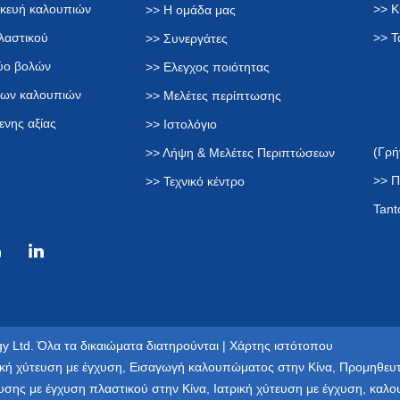
σκευή καλουπιών
>> Κ
>> Η ομάδα μας
λαστικού
>> Τ
>> Συνεργάτες
δύο βολών
>> Ελεγχος ποιότητας
των καλουπιών
>> Μελέτες περίπτωσης
ενης αξίας
>> Ιστολόγιο
(Γρή
>> Λήψη & Μελέτες Περιπτώσεων
>> Π
>> Τεχνικό κέντρο
Tant
y Ltd. Όλα τα δικαιώματα διατηρούνται |
Χάρτης ιστότοπου
κή χύτευση με έγχυση
,
Εισαγωγή καλουπώματος στην Κίνα
,
Προμηθευτ
υσης με έγχυση πλαστικού στην Κίνα
,
Ιατρική χύτευση με έγχυση
,
καλο