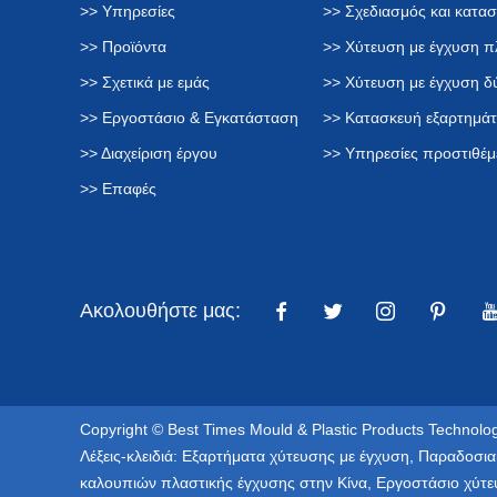
>> Υπηρεσίες
>> Σχεδιασμός και κατα
>> Προϊόντα
>> Χύτευση με έγχυση π
>> Σχετικά με εμάς
>> Χύτευση με έγχυση 
>> Εργοστάσιο & Εγκατάσταση
>> Κατασκευή εξαρτημά
>> Διαχείριση έργου
>> Υπηρεσίες προστιθέμ
>> Επαφές
Ακολουθήστε μας:
Copyright © Best Times Mould & Plastic Products Technolog
Λέξεις-κλειδιά:
Εξαρτήματα χύτευσης με έγχυση
,
Παραδοσια
καλουπιών πλαστικής έγχυσης στην Κίνα
,
Εργοστάσιο χύτε