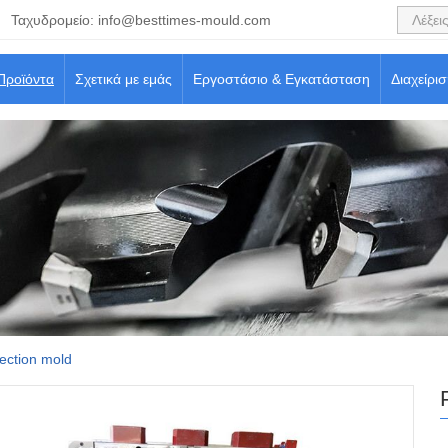
Ταχυδρομείο:
info@besttimes-mould.com
Προϊόντα
Σχετικά με εμάς
Εργοστάσιο & Εγκατάσταση
Διαχείρι
jection mold