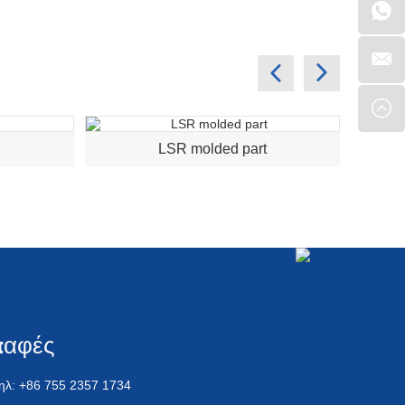
LSR molded part
L
παφές
ηλ: +86 755 2357 1734