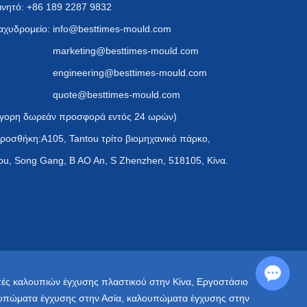
ινητό: +86 189 2287 9832
αχυδρομείο:
info@besttimes-mould.com
marketing@besttimes-mould.com
engineering@besttimes-mould.com
quote@besttimes-mould.com
γορη δωρεάν προσφορά εντός 24 ωρών)
ροσθήκη:A105, Tantou τρίτο βιομηχανικό πάρκο,
ou, Song Gang, B AO An, S Zhenzhen, 518105, Κίνα.
Chat with Us
ές καλουπιών έγχυσης πλαστικού στην Κίνα
,
Εργοστάσιο
υπώματα έγχυσης στην Ασία
,
καλουπώματα έγχυσης στην