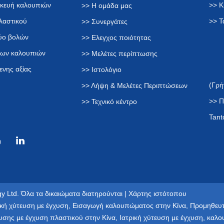
σκευή καλουπιών
>> Κ
>> Η ομάδα μας
λαστικού
>> Τ
>> Συνεργάτες
δύο βολών
>> Ελεγχος ποιότητας
των καλουπιών
>> Μελέτες περίπτωσης
ενης αξίας
>> Ιστολόγιο
(Γρή
>> Λήψη & Μελέτες Περιπτώσεων
>> Π
>> Τεχνικό κέντρο
Tant
y Ltd. Όλα τα δικαιώματα διατηρούνται |
Χάρτης ιστότοπου
κή χύτευση με έγχυση
,
Εισαγωγή καλουπώματος στην Κίνα
,
Προμηθευτ
υσης με έγχυση πλαστικού στην Κίνα
,
Ιατρική χύτευση με έγχυση
,
καλο