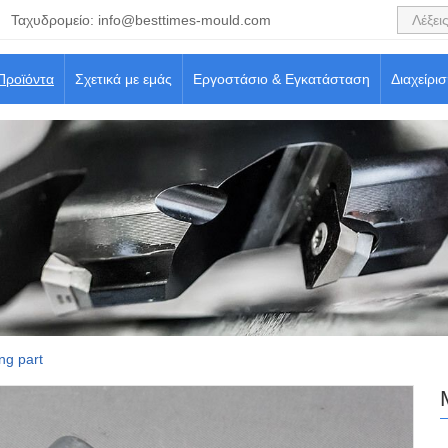
Ταχυδρομείο:
info@besttimes-mould.com
Προϊόντα
Σχετικά με εμάς
Εργοστάσιο & Εγκατάσταση
Διαχείρι
ng part