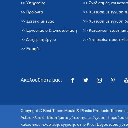
>> Υπηρεσίες
>> Σχεδιασμός και κατα
>> Προϊόντα
>> Χύτευση με έγχυση π
>> Σχετικά με εμάς
>> Χύτευση με έγχυση 
>> Εργοστάσιο & Εγκατάσταση
>> Κατασκευή εξαρτημά
>> Διαχείριση έργου
>> Υπηρεσίες προστιθέμ
>> Επαφές
Ακολουθήστε μας:
Copyright © Best Times Mould & Plastic Products Technolog
Λέξεις-κλειδιά:
Εξαρτήματα χύτευσης με έγχυση
,
Παραδοσια
καλουπιών πλαστικής έγχυσης στην Κίνα
,
Εργοστάσιο χύτε