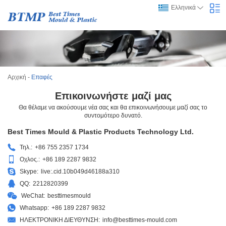
Ελληνικά
Αρχική
-
Επαφές
Επικοινωνήστε μαζί μας
Θα θέλαμε να ακούσουμε νέα σας και θα επικοινωνήσουμε μαζί σας το
συντομότερο δυνατό.
Best Times Mould & Plastic Products Technology Ltd.
Τηλ.:
+86 755 2357 1734
Οχλος.:
+86 189 2287 9832
Skype:
live:.cid.10b049d46188a310
QQ:
2212820399
WeChat:
besttimesmould
Whatsapp:
+86 189 2287 9832
ΗΛΕΚΤΡΟΝΙΚΗ ΔΙΕΥΘΥΝΣΗ:
info@besttimes-mould.com