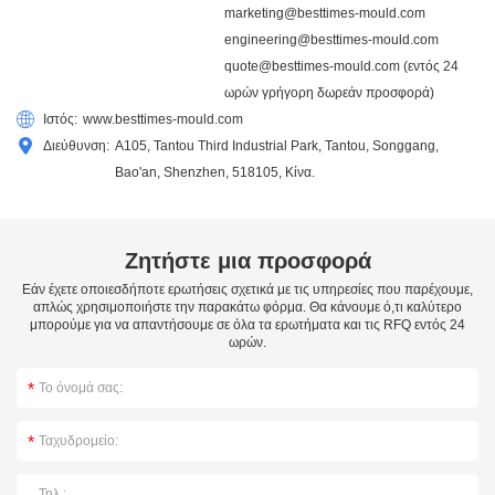
marketing@besttimes-mould.com
engineering@besttimes-mould.com
quote@besttimes-mould.com
(εντός 24
ωρών γρήγορη δωρεάν προσφορά)
Ιστός:
www.besttimes-mould.com
Διεύθυνση:
A105, Tantou Third Industrial Park, Tantou, Songgang,
Bao'an, Shenzhen, 518105, Κίνα.
Ζητήστε μια προσφορά
Εάν έχετε οποιεσδήποτε ερωτήσεις σχετικά με τις υπηρεσίες που παρέχουμε,
απλώς χρησιμοποιήστε την παρακάτω φόρμα. Θα κάνουμε ό,τι καλύτερο
μπορούμε για να απαντήσουμε σε όλα τα ερωτήματα και τις RFQ εντός 24
ωρών.