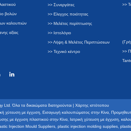
λαστικού
>> Τ
>> Συνεργάτες
δύο βολών
>> Ελεγχος ποιότητας
των καλουπιών
>> Μελέτες περίπτωσης
ενης αξίας
>> Ιστολόγιο
(Γρή
>> Λήψη & Μελέτες Περιπτώσεων
>> Π
>> Τεχνικό κέντρο
Tant
y Ltd. Όλα τα δικαιώματα διατηρούνται |
Χάρτης ιστότοπου
κή χύτευση με έγχυση
,
Εισαγωγή καλουπώματος στην Κίνα
,
Προμηθευτ
υσης με έγχυση πλαστικού στην Κίνα
,
Ιατρική χύτευση με έγχυση
,
καλο
astic Injection Mould Suppliers
,
plastic injection molding supplies
,
plast