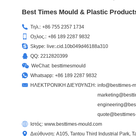
Best Times Mould & Plastic Product
Τηλ.:
+86 755 2357 1734
Οχλος.:
+86 189 2287 9832
Skype:
live:.cid.10b049d46188a310
QQ:
2212820399
WeChat:
besttimesmould
Whatsapp:
+86 189 2287 9832
ΗΛΕΚΤΡΟΝΙΚΗ ΔΙΕΥΘΥΝΣΗ:
info@besttimes-
marketing@bestt
engineering@bes
quote@besttimes
Ιστός:
www.besttimes-mould.com
Διεύθυνση:
A105, Tantou Third Industrial Park,