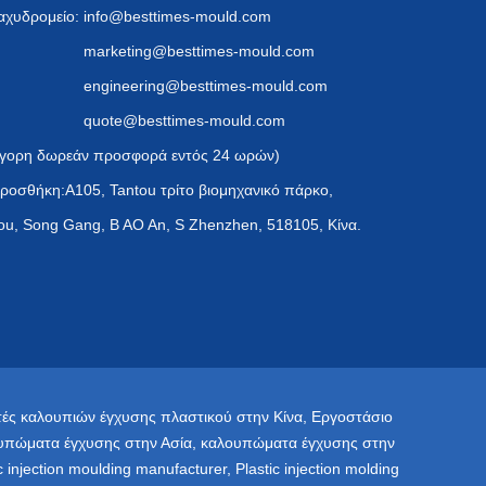
αχυδρομείο:
info@besttimes-mould.com
marketing@besttimes-mould.com
engineering@besttimes-mould.com
quote@besttimes-mould.com
γορη δωρεάν προσφορά εντός 24 ωρών)
ροσθήκη:A105, Tantou τρίτο βιομηχανικό πάρκο,
ou, Song Gang, B AO An, S Zhenzhen, 518105, Κίνα.
ές καλουπιών έγχυσης πλαστικού στην Κίνα
,
Εργοστάσιο
υπώματα έγχυσης στην Ασία
,
καλουπώματα έγχυσης στην
ic injection moulding manufacturer
,
Plastic injection molding