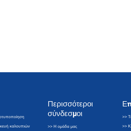
Περισσότεροι
Ε
σύνδεσμοι
τοτυποποίηση
>> Τ
σκευή καλουπιών
>> Κ
>> Η ομάδα μας