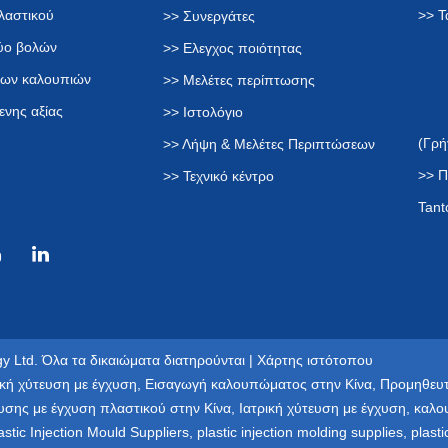
λαστικού
>> Τ
>> Συνεργάτες
δύο βολών
>> Ελεγχος ποιότητας
των καλουπιών
>> Μελέτες περίπτωσης
ενης αξίας
>> Ιστολόγιο
(Γρή
>> Λήψη & Μελέτες Περιπτώσεων
>> Π
>> Τεχνικό κέντρο
Tant
y Ltd. Όλα τα δικαιώματα διατηρούνται |
Χάρτης ιστότοπου
κή χύτευση με έγχυση
,
Εισαγωγή καλουπώματος στην Κίνα
,
Προμηθευτ
υσης με έγχυση πλαστικού στην Κίνα
,
Ιατρική χύτευση με έγχυση
,
καλο
astic Injection Mould Suppliers
,
plastic injection molding supplies
,
plast