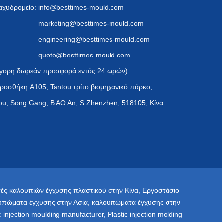
αχυδρομείο:
info@besttimes-mould.com
marketing@besttimes-mould.com
engineering@besttimes-mould.com
quote@besttimes-mould.com
γορη δωρεάν προσφορά εντός 24 ωρών)
ροσθήκη:A105, Tantou τρίτο βιομηχανικό πάρκο,
ou, Song Gang, B AO An, S Zhenzhen, 518105, Κίνα.
ές καλουπιών έγχυσης πλαστικού στην Κίνα
,
Εργοστάσιο
υπώματα έγχυσης στην Ασία
,
καλουπώματα έγχυσης στην
ic injection moulding manufacturer
,
Plastic injection molding