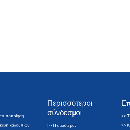
Περισσότεροι
Ε
σύνδεσμοι
τοτυποποίηση
>> Τ
σκευή καλουπιών
>> Κ
>> Η ομάδα μας