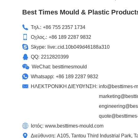
Best Times Mould & Plastic Product
Τηλ.:
+86 755 2357 1734
Οχλος.:
+86 189 2287 9832
Skype:
live:.cid.10b049d46188a310
QQ:
2212820399
WeChat:
besttimesmould
Whatsapp:
+86 189 2287 9832
ΗΛΕΚΤΡΟΝΙΚΗ ΔΙΕΥΘΥΝΣΗ:
info@besttimes-
marketing@bestt
engineering@bes
quote@besttimes
Ιστός:
www.besttimes-mould.com
Διεύθυνση:
A105, Tantou Third Industrial Park,