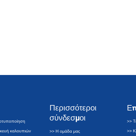
Περισσότεροι
Ε
σύνδεσμοι
τοτυποποίηση
>> Τ
σκευή καλουπιών
>> Κ
>> Η ομάδα μας