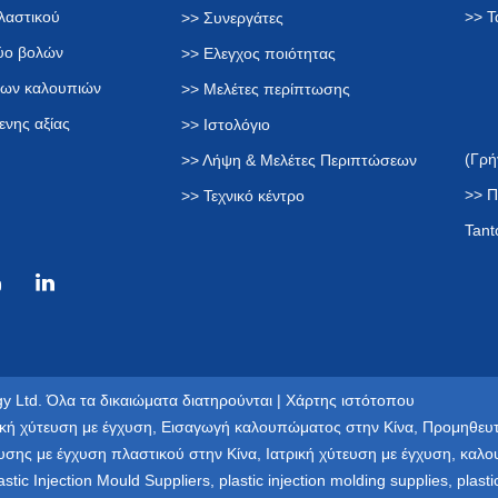
λαστικού
>> Τ
>> Συνεργάτες
δύο βολών
>> Ελεγχος ποιότητας
των καλουπιών
>> Μελέτες περίπτωσης
ενης αξίας
>> Ιστολόγιο
(Γρή
>> Λήψη & Μελέτες Περιπτώσεων
>> Π
>> Τεχνικό κέντρο
Tant
y Ltd. Όλα τα δικαιώματα διατηρούνται |
Χάρτης ιστότοπου
κή χύτευση με έγχυση
,
Εισαγωγή καλουπώματος στην Κίνα
,
Προμηθευτ
υσης με έγχυση πλαστικού στην Κίνα
,
Ιατρική χύτευση με έγχυση
,
καλο
astic Injection Mould Suppliers
,
plastic injection molding supplies
,
plast