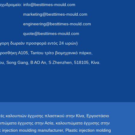
αχυδρομείο:
info@besttimes-mould.com
marketing@besttimes-mould.com
engineering@besttimes-mould.com
quote@besttimes-mould.com
γορη δωρεάν προσφορά εντός 24 ωρών)
ροσθήκη:A105, Tantou τρίτο βιομηχανικό πάρκο,
ou, Song Gang, B AO An, S Zhenzhen, 518105, Κίνα.
ές καλουπιών έγχυσης πλαστικού στην Κίνα
,
Εργοστάσιο
υπώματα έγχυσης στην Ασία
,
καλουπώματα έγχυσης στην
ic injection moulding manufacturer
,
Plastic injection molding