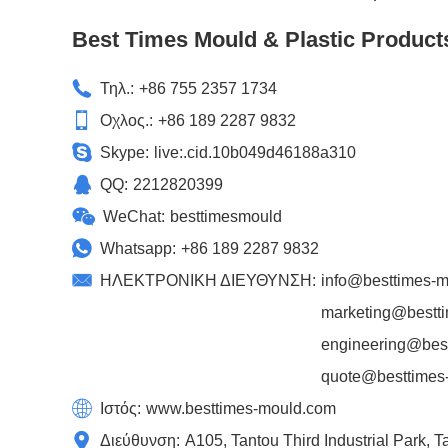
Best Times Mould & Plastic Product
Τηλ.:
+86 755 2357 1734
Οχλος.:
+86 189 2287 9832
Skype:
live:.cid.10b049d46188a310
QQ:
2212820399
WeChat:
besttimesmould
Whatsapp:
+86 189 2287 9832
ΗΛΕΚΤΡΟΝΙΚΗ ΔΙΕΥΘΥΝΣΗ:
info@besttimes-
marketing@bestt
engineering@bes
quote@besttimes
Ιστός:
www.besttimes-mould.com
Διεύθυνση:
A105, Tantou Third Industrial Park,