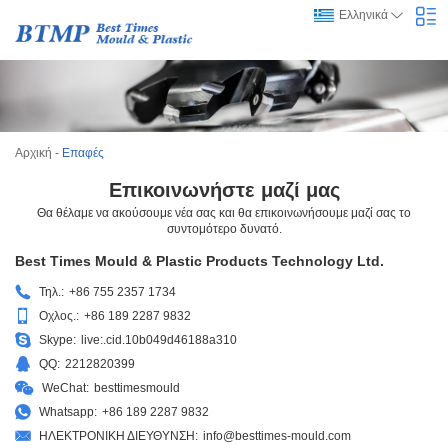
Ελληνικά
Αρχική
-
Επαφές
Επικοινωνήστε μαζί μας
Θα θέλαμε να ακούσουμε νέα σας και θα επικοινωνήσουμε μαζί σας το
συντομότερο δυνατό.
Best Times Mould & Plastic Products Technology Ltd.
Τηλ.:
+86 755 2357 1734
Οχλος.:
+86 189 2287 9832
Skype:
live:.cid.10b049d46188a310
QQ:
2212820399
WeChat:
besttimesmould
Whatsapp:
+86 189 2287 9832
ΗΛΕΚΤΡΟΝΙΚΗ ΔΙΕΥΘΥΝΣΗ:
info@besttimes-mould.com