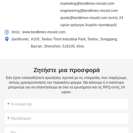
marketing@besttimes-mould.com
engineering@besttimes-mould.com
quote@besttimes-mould.com
(εντός 24
ωρών γρήγορη δωρεάν προσφορά)
Ιστός:
www.besttimes-mould.com
Διεύθυνση:
A105, Tantou Third Industrial Park, Tantou, Songgang,
Bao'an, Shenzhen, 518105, Κίνα.
Ζητήστε μια προσφορά
Εάν έχετε οποιεσδήποτε ερωτήσεις σχετικά με τις υπηρεσίες που παρέχουμε,
απλώς χρησιμοποιήστε την παρακάτω φόρμα. Θα κάνουμε ό,τι καλύτερο
μπορούμε για να απαντήσουμε σε όλα τα ερωτήματα και τις RFQ εντός 24
ωρών.