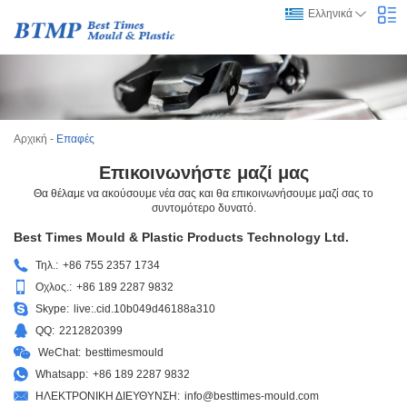
Ελληνικά
Αρχική
-
Επαφές
Επικοινωνήστε μαζί μας
Θα θέλαμε να ακούσουμε νέα σας και θα επικοινωνήσουμε μαζί σας το
συντομότερο δυνατό.
Best Times Mould & Plastic Products Technology Ltd.
Τηλ.:
+86 755 2357 1734
Οχλος.:
+86 189 2287 9832
Skype:
live:.cid.10b049d46188a310
QQ:
2212820399
WeChat:
besttimesmould
Whatsapp:
+86 189 2287 9832
ΗΛΕΚΤΡΟΝΙΚΗ ΔΙΕΥΘΥΝΣΗ:
info@besttimes-mould.com