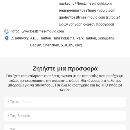
marketing@besttimes-mould.com
engineering@besttimes-mould.com
quote@besttimes-mould.com
(εντός 24
ωρών γρήγορη δωρεάν προσφορά)
Ιστός:
www.besttimes-mould.com
Διεύθυνση:
A105, Tantou Third Industrial Park, Tantou, Songgang,
Bao'an, Shenzhen, 518105, Κίνα.
Ζητήστε μια προσφορά
Εάν έχετε οποιεσδήποτε ερωτήσεις σχετικά με τις υπηρεσίες που παρέχουμε,
απλώς χρησιμοποιήστε την παρακάτω φόρμα. Θα κάνουμε ό,τι καλύτερο
μπορούμε για να απαντήσουμε σε όλα τα ερωτήματα και τις RFQ εντός 24
ωρών.