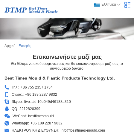
Ελληνικά
Αρχική
-
Επαφές
Επικοινωνήστε μαζί μας
Θα θέλαμε να ακούσουμε νέα σας και θα επικοινωνήσουμε μαζί σας το
συντομότερο δυνατό.
Best Times Mould & Plastic Products Technology Ltd.
Τηλ.:
+86 755 2357 1734
Οχλος.:
+86 189 2287 9832
Skype:
live:.cid.10b049d46188a310
QQ:
2212820399
WeChat:
besttimesmould
Whatsapp:
+86 189 2287 9832
ΗΛΕΚΤΡΟΝΙΚΗ ΔΙΕΥΘΥΝΣΗ:
info@besttimes-mould.com